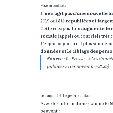
Mise en contexte
Il
ne s’agit pas d’une nouvelle 
2019 ont été
republiées et large
Cette réexposition
augmente le r
sociale
(appels ou courriels très cr
L’enjeu majeur n’est plus simplemen
données et le ciblage des pers
Source
:
La Presse – « Les donnée
publiées » (1er novembre 2025)
Le danger réel : l’ingénierie sociale
Avec des informations comme le
N
peuvent :