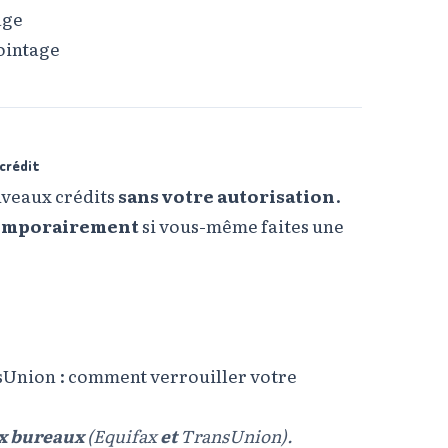
age
ointage
 crédit
uveaux crédits
sans votre autorisation
.
temporairement
si vous-même faites une
nsUnion : comment verrouiller votre
ux bureaux
(Equifax
et
TransUnion).