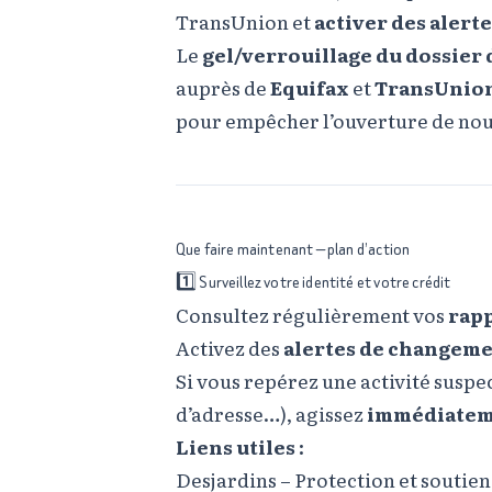
TransUnion et
activer des alerte
Le
gel/verrouillage du dossier 
auprès de
Equifax
et
TransUnio
pour empêcher l’ouverture de nou
Que faire maintenant — plan d’action
1️⃣ Surveillez votre identité et votre crédit
Consultez régulièrement vos
rapp
Activez des
alertes de changem
Si vous repérez une activité sus
d’adresse…), agissez
immédiate
Liens utiles :
Desjardins – Protection et soutien