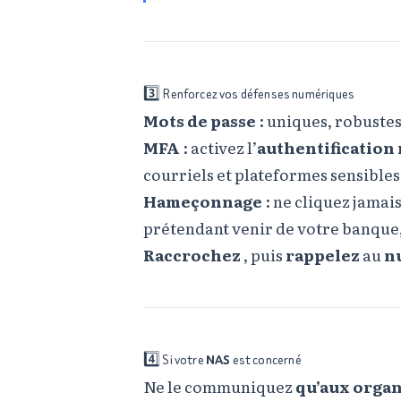
3️⃣ Renforcez vos défenses numériques
Mots de passe
: uniques, robuste
MFA
: activez l’
authentification
courriels et plateformes sensibles
Hameçonnage
: ne cliquez jamai
prétendant venir de votre banque
Raccrochez
, puis
rappelez
au
n
4️⃣ Si votre
NAS
est concerné
Ne le communiquez
qu’aux organ