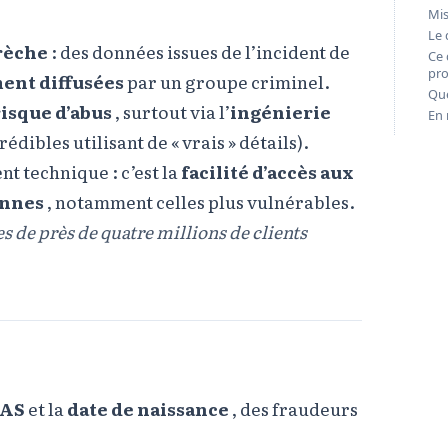
Mis
Le 
brèche
: des données issues de l’incident de
Ce 
pro
ment diffusées
par un groupe criminel.
Que
isque d’abus
, surtout via l’
ingénierie
En
édibles utilisant de « vrais » détails).
t technique : c’est la
facilité d’accès aux
onnes
, notamment celles plus vulnérables.
s de près de quatre millions de clients
AS
et la
date de naissance
, des fraudeurs