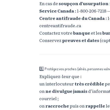
En cas de
soupçon d’usurpation
Service Canada
: 1-800-206-7218
Centre antifraude du Canada
: 
centreantifraude.ca
Contactez votre
banque
et les
bur
Conservez
preuves et dates
(capt
5️⃣ Protégez vos proches (aînés, personnes vuln
Expliquez-leur que :
un interlocuteur
très crédible
pe
on
ne divulgue jamais
d’informat
courriel ;
on
raccroche
puis on
rappelle
l